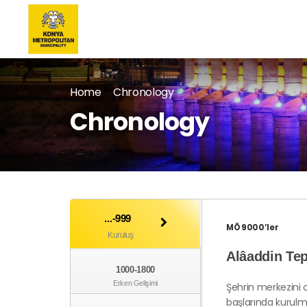
Home
Chronology
Chronology
...-999
MÖ 9000’ler
Kuruluş
Alâaddin Tep
1000-1800
Erken Gelişimi
Şehrin merkezini 
başlarında kurulmu