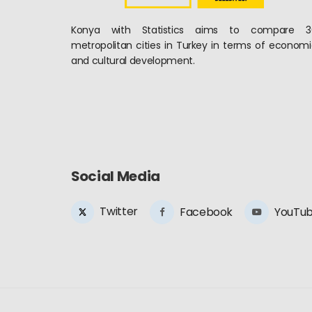
Kilistra Anti
Konya with Statistics aims to compare 3
Kilistra Katır İni
metropolitan cities in Turkey in terms of econom
yapılan beş merkezd
and cultural development.
önemli yerleşim ye
327
Sille Aya Ele
Hristiyanlık devri
Social Media
merkez ilçelerinde
Konya'ya da uğra
Twitter
Facebook
YouTu
723
Konya ilk de
Konya VII. yüzyıl