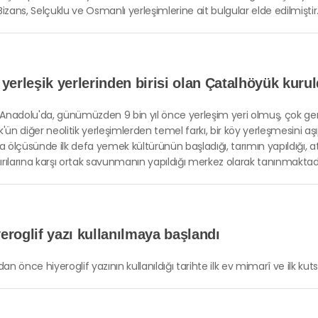
Bizans, Selçuklu ve Osmanlı yerleşimlerine ait bulgular elde edilmiştir
 yerleşik yerlerinden birisi olan Çatalhöyük kuru
Anadolu'da, günümüzden 9 bin yıl önce yerleşim yeri olmuş, çok geniş
k'ün diğer neolitik yerleşimlerden temel farkı, bir köy yerleşmesini 
ölçüsünde ilk defa yemek kültürünün başladığı, tarımın yapıldığı, ateş
ırılarına karşı ortak savunmanın yapıldığı merkez olarak tanınmaktadı
eroglif yazı kullanılmaya başlandı
dan önce hiyeroglif yazının kullanıldığı tarihte ilk ev mimarî ve ilk kut