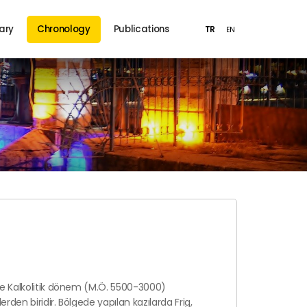
ary
Chronology
Publications
TR
EN
le Kalkolitik dönem (M.Ö. 5500-3000)
den biridir. Bölgede yapılan kazılarda Frig,