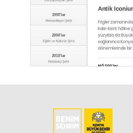
Dünyaya Açılan Şehir
Antik Iconiu
1990’lar
Metropolleşen Şehir
Frigler zamanında 
kale-kent hâline g
yüzyılda da Büyük 
2000’ler
sağlanınca Konya, 
Eğitim ve Kültürün Şehri
dönemlerinde bir
2010’lar
Rekabetçi Şehir
MÖ 300’ler
Kilistra Anti
Kilistra Katır İni
yapılan beş merkezd
önemli yerleşim ye
MÖ 300’ler