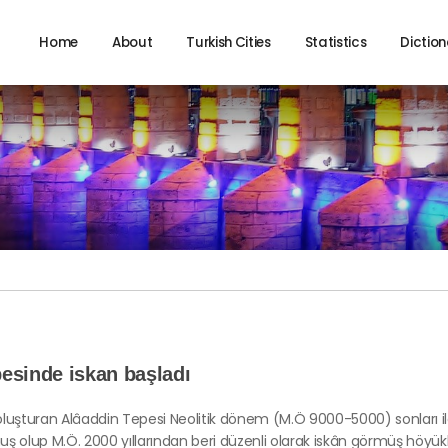
Home
About
Turkish Cities
Statistics
Diction
esinde iskan başladı
oluşturan Alâaddin Tepesi Neolitik dönem (M.Ö 9000-5000) sonları i
ş olup M.Ö. 2000 yıllarından beri düzenli olarak iskân görmüş höyükler