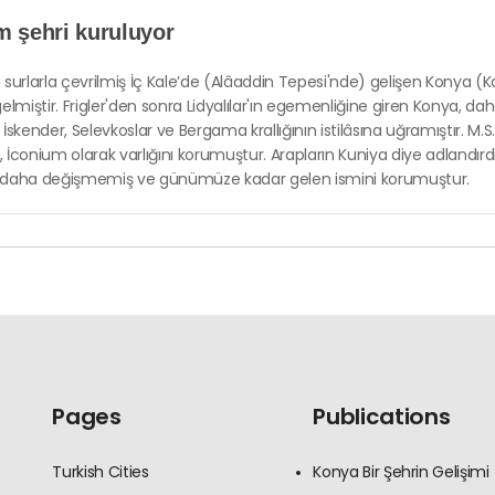
m şehri kuruluyor
surlarla çevrilmiş İç Kale’de (Alâaddin Tepesi'nde) gelişen Konya (Kav
elmiştir. Frigler'den sonra Lidyalılar'ın egemenliğine giren Konya, dah
İskender, Selevkoslar ve Bergama krallığının istilâsına uğramıştır. 
İconium olarak varlığını korumuştur. Arapların Kuniya diye adlandırdı
 daha değişmemiş ve günümüze kadar gelen ismini korumuştur.
k Kenti kuruldu
 olarak da bilinen Lystra, Roma İmparatorluğu'nun güney uçlarında İm
en biridir. Kilistra, Hristiyanlığın yayılması için Anadolu’yu gezen Aziz
rlerinden biri olmuştur. Bu nedenle kayalara oyulmuş kiliseler, mana
Pages
Publications
Turkish Cities
Konya Bir Şehrin Gelişimi