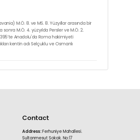
ania) M.Ö. 8. ve MS. 8. Yüzyıllar arasında bir
a sonra M.Ö. 4. yüzyılda Persler ve M.Ö. 2.
M.S.395’te Anadolu'da Roma hakimiyeti
kları kentin adı Selçuklu ve Osmanlı
parator Augustus tarafından askerî koloni
 Paulus’un vaaz ettiği, Hristiyanlık için çok
stırlar bölgede hayli fazla bulunmaktadır.
Contact
Address:
Ferhuniye Mahallesi.
Sultanmesut Sokak. No:17