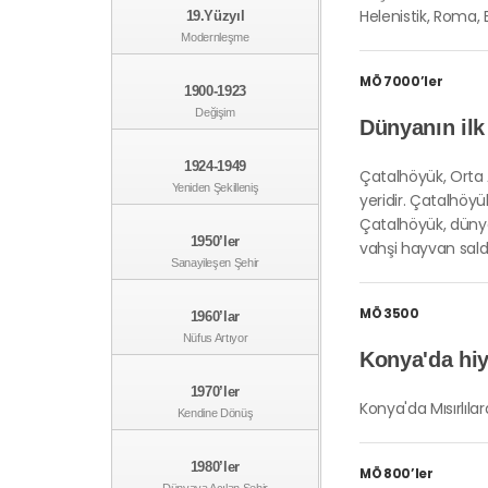
Helenistik, Roma, 
19.Yüzyıl
Modernleşme
MÖ 7000’ler
1900-1923
Değişim
Dünyanın ilk
1924-1949
Çatalhöyük, Orta 
Yeniden Şekilleniş
yeridir. Çatalhöyü
Çatalhöyük, dünya 
1950’ler
vahşi hayvan sald
Sanayileşen Şehir
MÖ 3500
1960’lar
Nüfus Artıyor
Konya'da hiy
1970’ler
Konya'da Mısırlılar
Kendine Dönüş
1980’ler
MÖ 800’ler